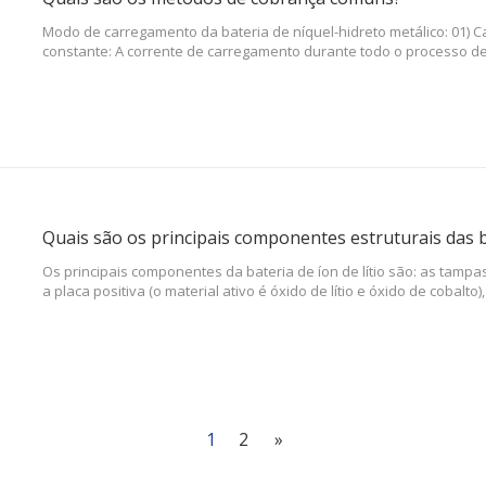
Modo de carregamento da bateria de níquel-hidreto metálico: 01) 
constante: A corrente de carregamento durante todo o processo 
determinado valor, que é o método mais comum; 02) Carregamento
o processo de carregamento, ambas as extremidades da fonte de
mantêm uma constante
Quais são os principais componentes estruturais das ba
Os principais componentes da bateria de íon de lítio são: as tampas 
a placa positiva (o material ativo é óxido de lítio e óxido de cobalto
composto especial), a placa negativa (o material ativo é carbono), o 
1
2
»