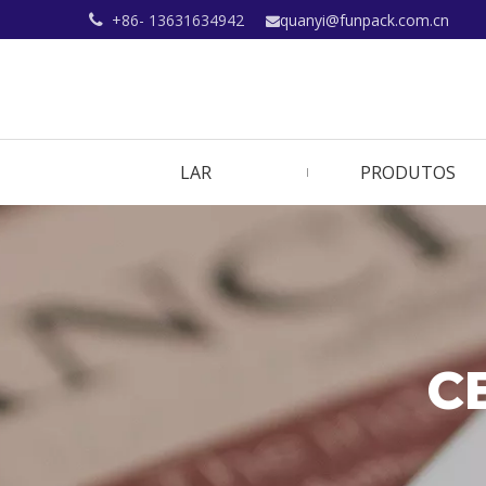
+86- 13631634942
quanyi@funpack.com.cn


LAR
PRODUTOS
C