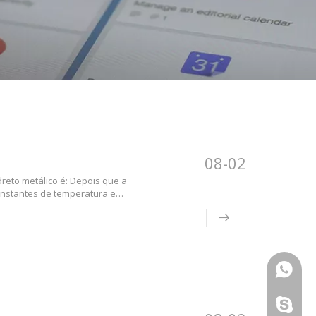
08-02
dreto metálico é: Depois que a
onstantes de temperatura e
e o processo de
+86- 13
+86- 13