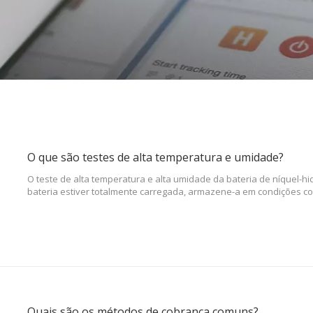
O que são testes de alta temperatura e umidade?
O teste de alta temperatura e alta umidade da bateria de níquel-hi
bateria estiver totalmente carregada, armazene-a em condições c
umidade por vários dias e observe se há algum vazamento durant
armazenamento.
Quais são os métodos de cobrança comuns?