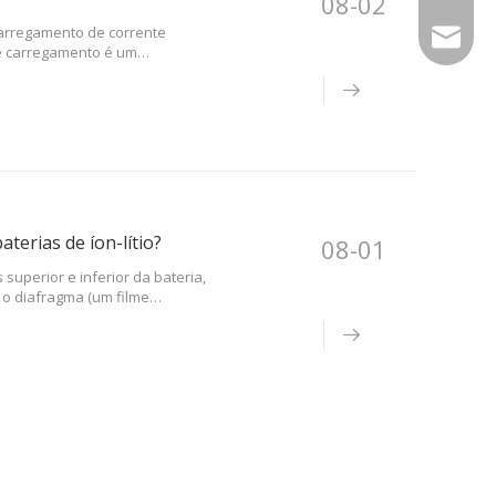
08-02
Carregamento de corrente
quanyi@
de carregamento é um
 de tensão constante: Durante
 alimentação de carregamento
terias de íon-lítio?
08-01
superior e inferior da bateria,
), o diafragma (um filme
eletrólito orgânico, a bateria sh