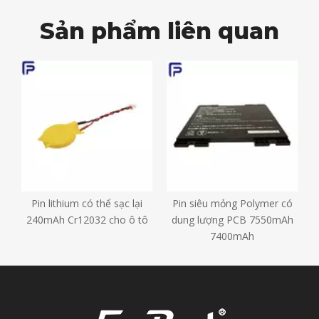
Sản phẩm liên quan
ể
Pin lithium có thể sạc lại
Pin siêu mỏng Polymer có
h
240mAh Cr12032 cho ô tô
dung lượng PCB 7550mAh
7400mAh