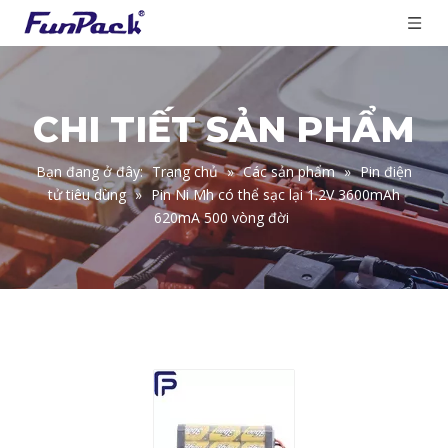
CHI TIẾT SẢN PHẨM
Bạn đang ở đây:
Trang chủ
»
Các sản phẩm
»
Pin điện
tử tiêu dùng
»
Pin Ni Mh có thể sạc lại 1.2V 3600mAh
620mA 500 vòng đời