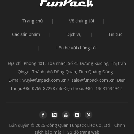
Trang chủ
Về chúng tôi
|
|
Các sản phẩm
Dịch vụ
Tin tức
|
|
Liên hệ với chúng tôi
|
Địa chỉ: Phòng 401, Tòa nhà4, Số 45 Đường Kuiqing, Thị trấn
Qingxi, Thành phố Đông Quan, Tỉnh Quảng Đông
E-mail:
wuyl@funpack.com .cn
/
sale@funpack.com .cn
Điện
thoại: +86-0769-87298756 Điện thoại: +86- 13631634942
Bản quyền ©
2026
Đông Quan Funpack Elec Co.,Ltd.
Chính
sách bảo mật
|
Sơ đồ trang web