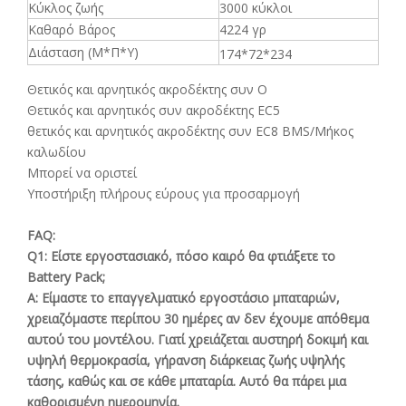
Κύκλος ζωής
3000 κύκλοι
Καθαρό Βάρος
4224 γρ
Διάσταση (Μ*Π*Υ)
174*72*234
Θετικός και αρνητικός ακροδέκτης συν O
Θετικός και αρνητικός συν ακροδέκτης EC5
θετικός και αρνητικός ακροδέκτης συν EC8 BMS/Μήκος
καλωδίου
Μπορεί να οριστεί
Υποστήριξη πλήρους εύρους για προσαρμογή
FAQ:
Q1: Είστε εργοστασιακό, πόσο καιρό θα φτιάξετε το
Battery Pack;
Α:
Είμαστε το επαγγελματικό εργοστάσιο μπαταριών,
χρειαζόμαστε περίπου 30 ημέρες αν δεν έχουμε απόθεμα
αυτού του μοντέλου. Γιατί χρειάζεται αυστηρή δοκιμή και
υψηλή θερμοκρασία, γήρανση διάρκειας ζωής υψηλής
τάσης, καθώς και σε κάθε μπαταρία. Αυτό θα πάρει μια
καθορισμένη ημερομηνία.