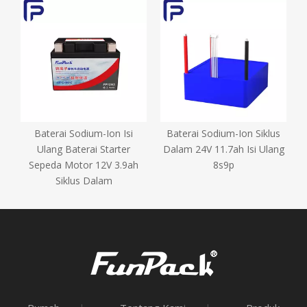
s
Baterai Sodium-Ion Isi
Baterai Sodium-Ion Siklus
g
Ulang Baterai Starter
Dalam 24V 11.7ah Isi Ulang
Sepeda Motor 12V 3.9ah
8s9p
Siklus Dalam