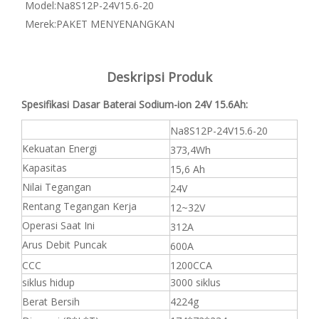
Model:
Na8S12P-24V15.6-20
Merek:
PAKET MENYENANGKAN
Deskripsi Produk
Spesifikasi Dasar Baterai Sodium-ion 24V 15.6Ah:
Na8S12P-24V15.6-20
Kekuatan Energi
373,4Wh
Kapasitas
15,6 Ah
Nilai Tegangan
24V
Rentang Tegangan Kerja
12~32V
Operasi Saat Ini
312A
Arus Debit Puncak
600A
CCC
1200CCA
siklus hidup
3000 siklus
Berat Bersih
4224g