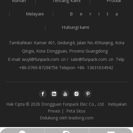
Rumah
Tentang Kami
Produk
|
|
Melayani
Berita
|
|
Hubungi kami
|
Tambahkan: Kamar 401, Gedung4, Jalan No.45Kuiqing, Kota
Qingxi, Kota Dongguan, Provinsi Guangdong
E-mail:
wuyl@funpack.com .cn
/
sale@funpack.com .cn
Telp:
+86-0769-87298756 Telepon: +86- 13631634942
Hak Cipta ©
2026
Dongguan Funpack Elec Co., Ltd.
Kebijakan
Privasi
|
Peta Situs
Didukung oleh
leadong.com