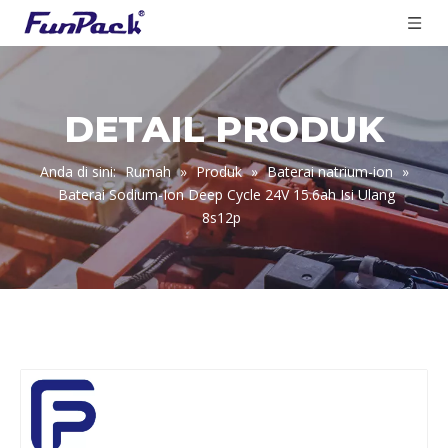
DETAIL PRODUK
Anda di sini:
Rumah
»
Produk
»
Baterai natrium-ion
»
Baterai Sodium-Ion Deep Cycle 24V 15.6ah Isi Ulang
8s12p