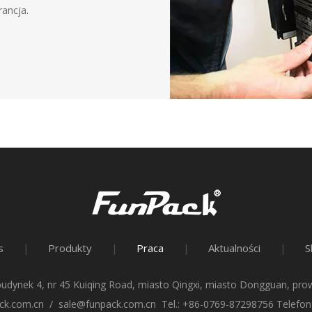
rancja.
s
Produkty
Praca
Aktualności
S
|
|
|
|
budynek 4, nr 45 Kuiqing Road, miasto Qingxi, miasto Dongguan, p
ck.com.cn
/
sale@funpack.com.cn
Tel.: +86-0769-87298756 Telefo