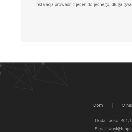
Instalacja prowadnic jeden do jednego, długa gwa
Dom
O na
|
Dodaj: pokój 401, 
E-mail:
wuyl@funpa