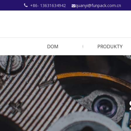
+86- 13631634942
quanyi@funpack.com.cn


DOM
PRODUKTY