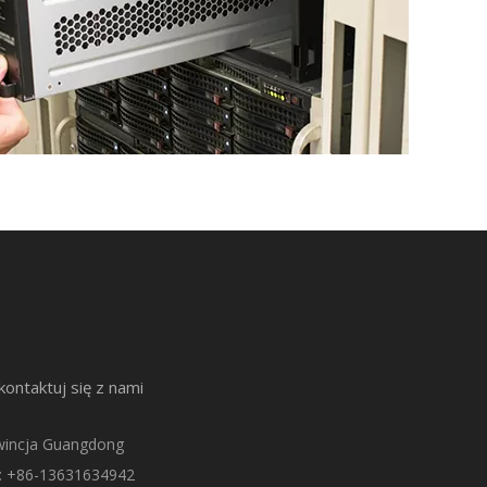
kontaktuj się z nami
rowincja Guangdong
n: +86-13631634942