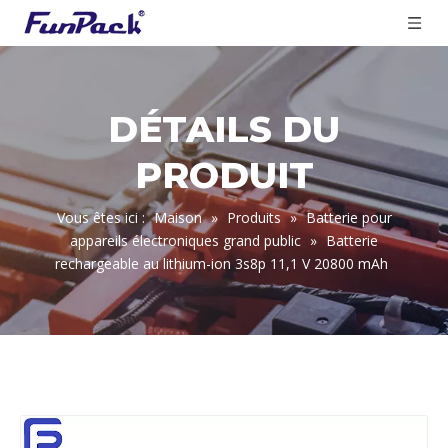
DÉTAILS DU
PRODUIT
Vous êtes ici :
Maison
»
Produits
»
Batterie pour
appareils électroniques grand public
»
Batterie
rechargeable au lithium-ion 3s8p 11,1 V 20800 mAh